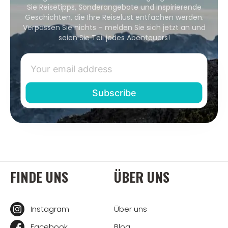
Sie Reisetipps, Sonderangebote und inspirierende
Geschichten, die Ihre Reiselust entfachen werden.
Verpassen Sie nichts – melden Sie sich jetzt an und
seien Sie Teil jedes Abenteuers!
FINDE UNS
ÜBER UNS
Instagram
Über uns
Facebook
Blog