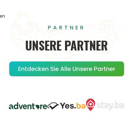
gen
PARTNER
UNSERE
PARTNER
Entdecken Sie Alle Unsere Partner