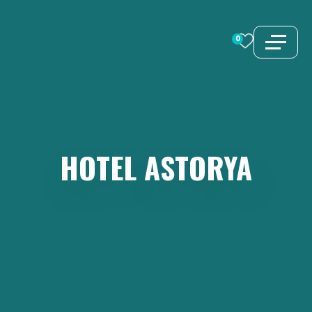
Zum
Inhalt
0
springen
HOTEL
ASTORYA