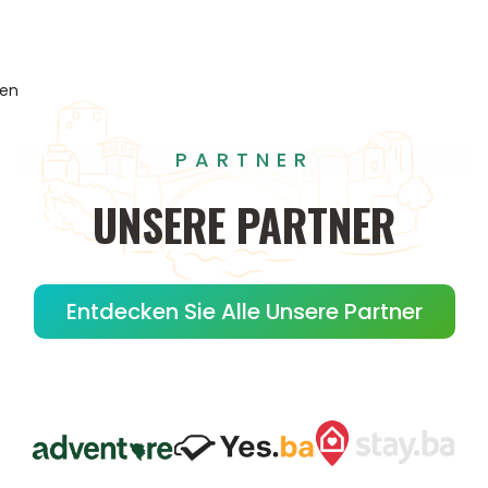
gen
PARTNER
UNSERE
PARTNER
Entdecken Sie Alle Unsere Partner