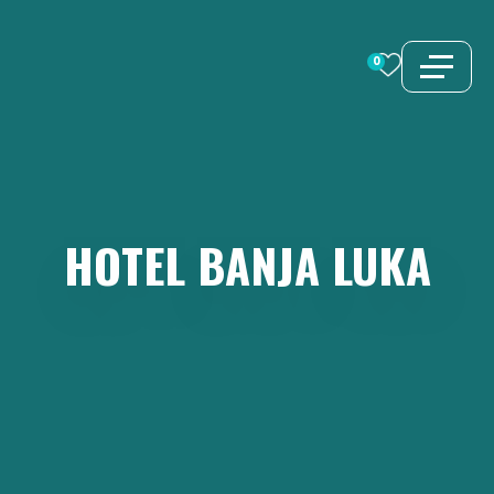
Zum
Inhalt
0
springen
HOTEL
BANJA
LUKA