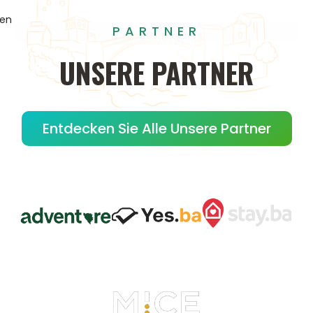
gen
PARTNER
UNSERE
PARTNER
Entdecken Sie Alle Unsere Partner