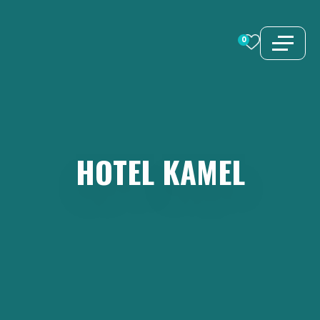
Zum
Inhalt
0
springen
HOTEL
KAMEL