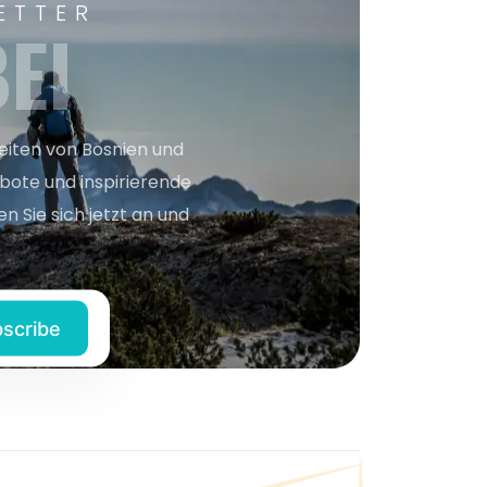
ETTER
EI
keiten von Bosnien und
bote und inspirierende
n Sie sich jetzt an und