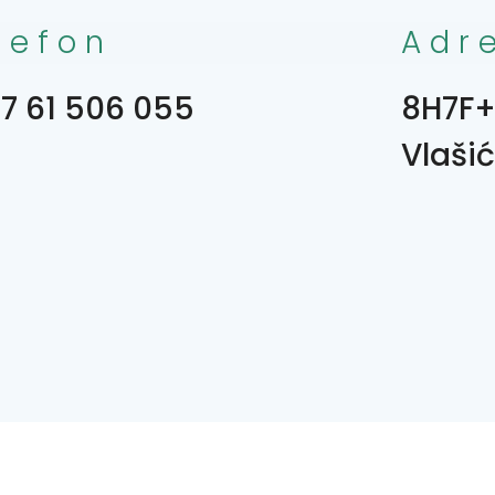
lefon
Adr
7 61 506 055
8H7F+
Vlašić