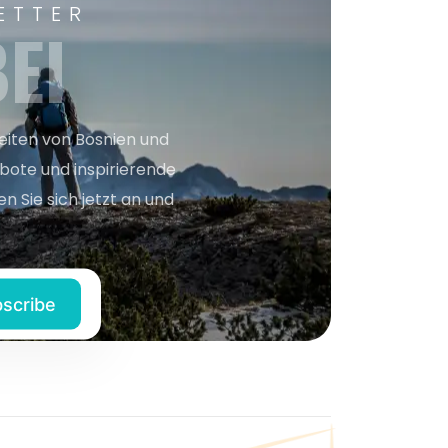
ETTER
EI
keiten von Bosnien und
bote und inspirierende
n Sie sich jetzt an und