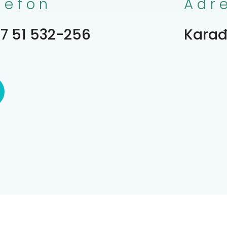
lefon
Adr
7 51 532-256
Karađ