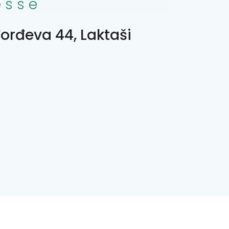
esse
orđeva 44, Laktaši