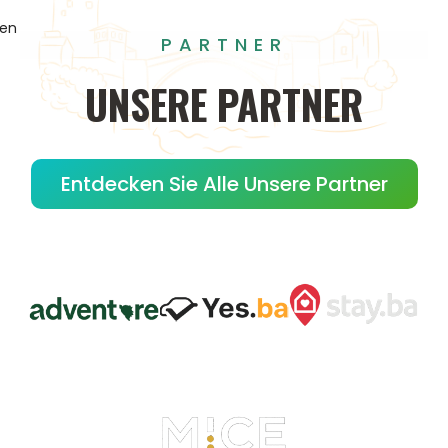
gen
PARTNER
UNSERE
PARTNER
Entdecken Sie Alle Unsere Partner