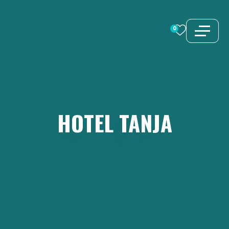
Zum
Inhalt
0
springen
HOTEL
TANJA