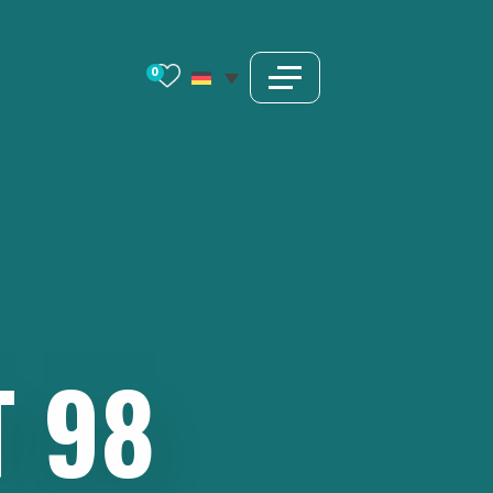
0
T
98