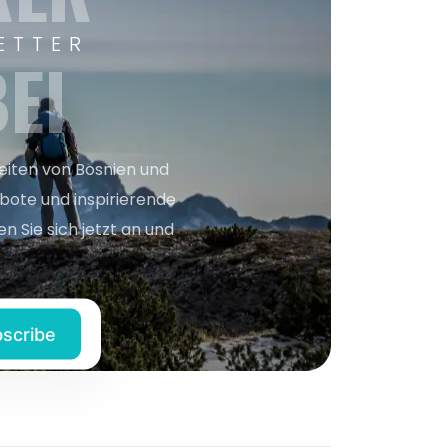
ETTER
EI
keiten von Bosnien und
bote und inspirierende
n Sie sich jetzt an und