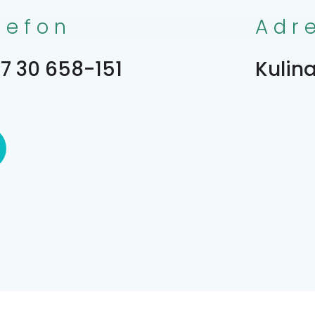
lefon
Adr
7 30 658-151
Kulina