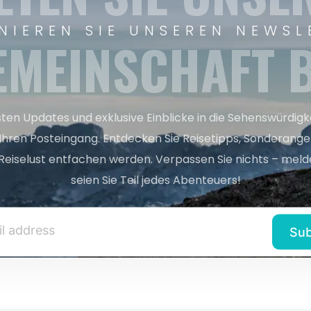
NIEREN SIE UNSEREN NEWSL
EMEINSCHAFT B
sten Updates und exklusive Einblicke in die Sehenswürdig
 Ihren Posteingang. Entdecken Sie Reisetipps, Sonderange
Reiselust entfachen werden. Verpassen Sie nichts – melde
seien Sie Teil jedes Abenteuers!