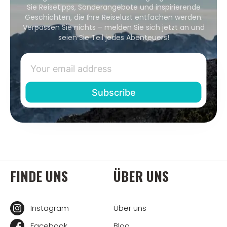
Sie Reisetipps, Sonderangebote und inspirierende
Geschichten, die Ihre Reiselust entfachen werden.
Verpassen Sie nichts – melden Sie sich jetzt an und
seien Sie Teil jedes Abenteuers!
FINDE UNS
ÜBER UNS
Instagram
Über uns
Facebook
Blog