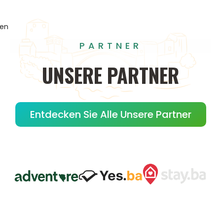
gen
PARTNER
UNSERE
PARTNER
Entdecken Sie Alle Unsere Partner