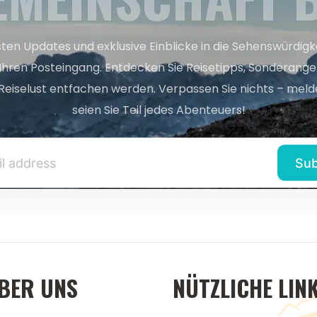
sten Updates und exklusive Einblicke in die Sehenswürdig
 Ihren Posteingang. Entdecken Sie Reisetipps, Sonderange
Reiselust entfachen werden. Verpassen Sie nichts – melde
seien Sie Teil jedes Abenteuers!
BER UNS
NÜTZLICHE LIN