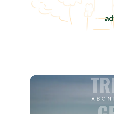
TR
ABON
G