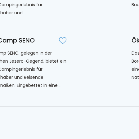
Campingerlebnis für
Bau
bhaber und...
 Camp SENO
Ök
p SENO, gelegen in der
Das
hen Jezero-Gegend, bietet ein
Bor
Campingerlebnis für
ein
bhaber und Reisende
Nat
maßen. Eingebettet in eine...