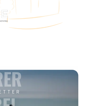
RER
ETTER
EI