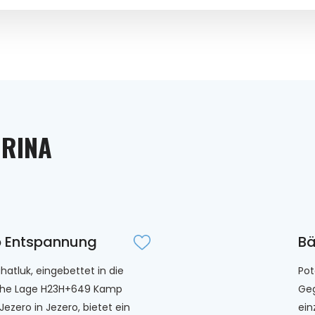
ORINA
 Entspannung
B
atluk, eingebettet in die
Pot
che Lage H23H+649 Kamp
Geg
Jezero in Jezero, bietet ein
ein