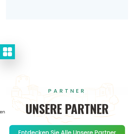
PARTNER
UNSERE
PARTNER
gen
Entdecken Sie Alle Unsere Partner