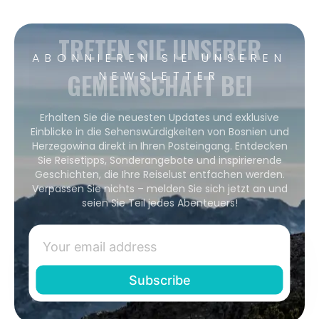
TRETEN SIE UNSERER
ABONNIEREN SIE UNSEREN
GEMEINSCHAFT BEI
NEWSLETTER
Erhalten Sie die neuesten Updates und exklusive
Einblicke in die Sehenswürdigkeiten von Bosnien und
Herzegowina direkt in Ihren Posteingang. Entdecken
Sie Reisetipps, Sonderangebote und inspirierende
Geschichten, die Ihre Reiselust entfachen werden.
Verpassen Sie nichts – melden Sie sich jetzt an und
seien Sie Teil jedes Abenteuers!