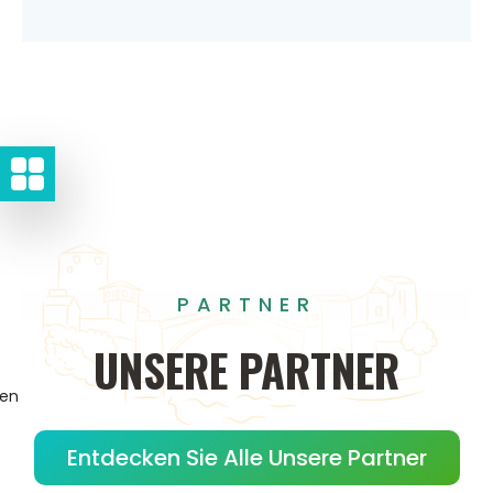
PARTNER
UNSERE
PARTNER
gen
Entdecken Sie Alle Unsere Partner