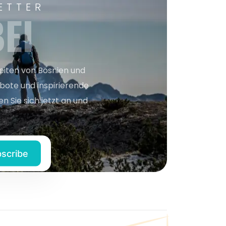
ETTER
EI
keiten von Bosnien und
bote und inspirierende
n Sie sich jetzt an und