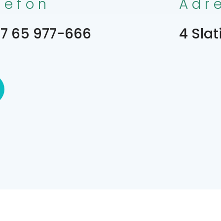
lefon
Adr
7 65 977-666
4 Sla