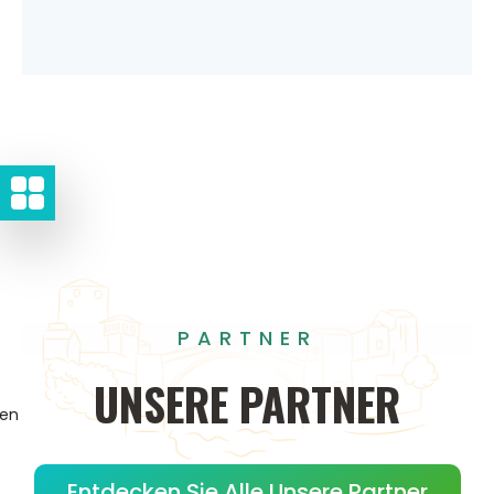
PARTNER
UNSERE
PARTNER
gen
Entdecken Sie Alle Unsere Partner