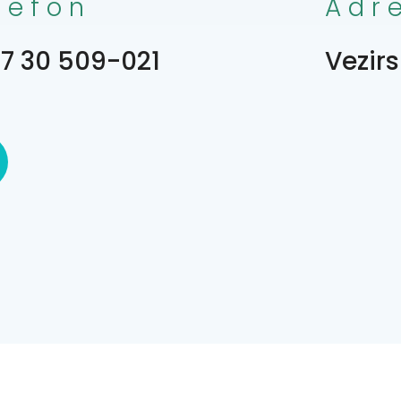
lefon
Adr
7 30 509-021
Vezirs