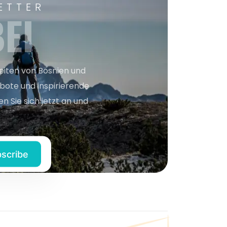
ETTER
EI
keiten von Bosnien und
bote und inspirierende
n Sie sich jetzt an und