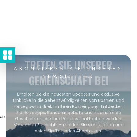
TRETEN SIE UNSERER
ABONNIEREN SIE UNSEREN
GEMEINSCHAFT BEI
NEWSLETTER
Erhalten Sie die neuesten Updates und exklusive
Einblicke in die Sehenswürdigkeiten von Bosnien und
Herzegowina direkt in Ihren Posteingang. Entdecken
Sie Reisetipps, Sonderangebote und inspirierende
gen
Geschichten, die Ihre Reiselust entfachen werden.
Verpassen Sie nichts – melden Sie sich jetzt an und
seien Sie Teil jedes Abenteuers!