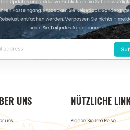
sten Updates und exklusive Einblicke in die Sehenswürdig
 Ihren Posteingang. Entdecken Sie Reisetipps, Sonderange
Reiselust entfachen werden. Verpassen Sie nichts – melde
seien Sie Teil jedes Abenteuers!
BER UNS
NÜTZLICHE LIN
er uns
Planen Sie Ihre Reise