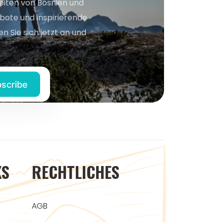
keiten von Bosnien und
bote und inspirierende
n Sie sich jetzt an und
KS
RECHTLICHES
AGB