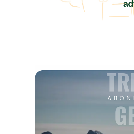
TR
ABON
G