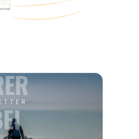
RER
ETTER
EI