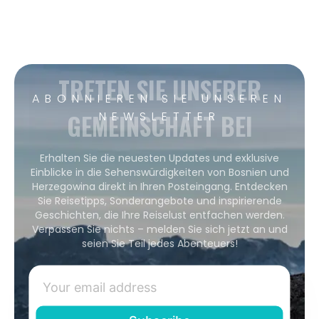
TRETEN SIE UNSERER
ABONNIEREN SIE UNSEREN
GEMEINSCHAFT BEI
NEWSLETTER
Erhalten Sie die neuesten Updates und exklusive
Einblicke in die Sehenswürdigkeiten von Bosnien und
Herzegowina direkt in Ihren Posteingang. Entdecken
Sie Reisetipps, Sonderangebote und inspirierende
Geschichten, die Ihre Reiselust entfachen werden.
Verpassen Sie nichts – melden Sie sich jetzt an und
seien Sie Teil jedes Abenteuers!