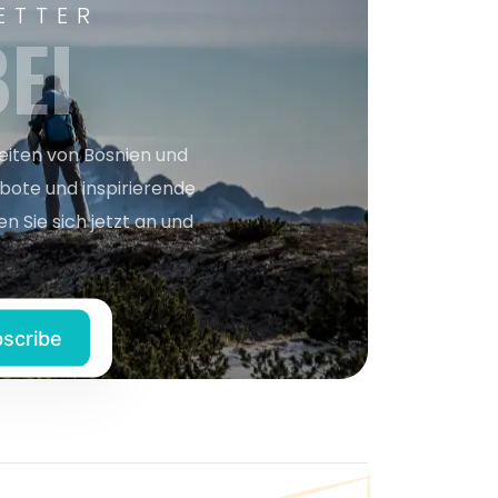
ETTER
EI
keiten von Bosnien und
bote und inspirierende
n Sie sich jetzt an und