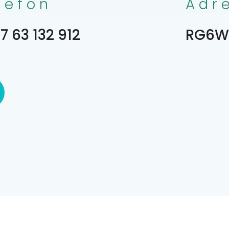
lefon
Adr
7 63 132 912
RG6W+