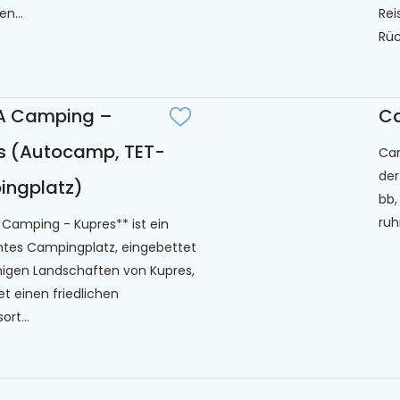
en...
Rei
Rüc
A Camping –
C
s (Autocamp, TET-
Cam
der
ngplatz)
bb,
ruh
 Camping - Kupres** ist ein
tes Campingplatz, eingebettet
uhigen Landschaften von Kupres,
et einen friedlichen
rt...