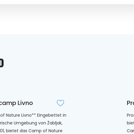
O
camp Livno
Pr
f Nature Livno** Eingebettet in
Pro
rische Umgebung von Žabljak,
bie
101, bietet das Camp of Nature
Cam