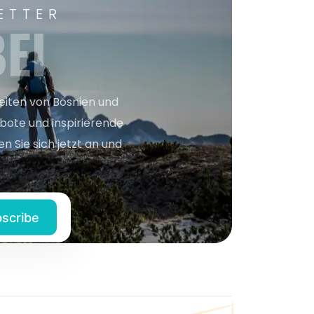
ETTER
EI
keiten von Bosnien und
bote und inspirierende
n Sie sich jetzt an und