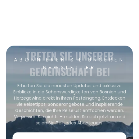
TRETEN SIE UNSERER
ABONNIEREN SIE UNSEREN
GEMEINSCHAFT BEI
NEWSLETTER
Erhalten Sie die neuesten Updates und exklusive
Einblicke in die Sehenswürdigkeiten von Bosnien und
Herzegowina direkt in Ihren Posteingang. Entdecken
Sie Reisetipps, Sonderangebote und inspirierende
Geschichten, die Ihre Reiselust entfachen werden.
Verpassen Sie nichts – melden Sie sich jetzt an und
seien Sie Teil jedes Abenteuers!