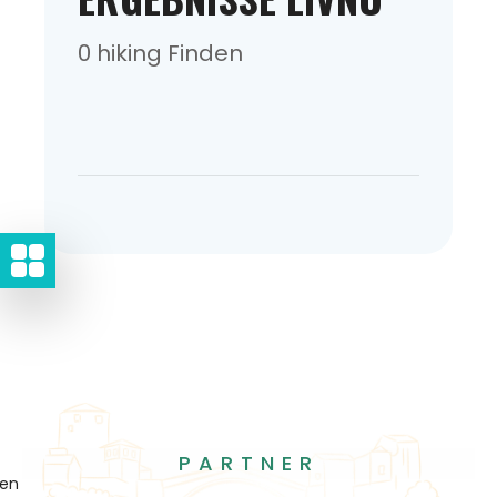
0 hiking Finden
PARTNER
gen