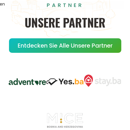
gen
PARTNER
UNSERE
PARTNER
Entdecken Sie Alle Unsere Partner