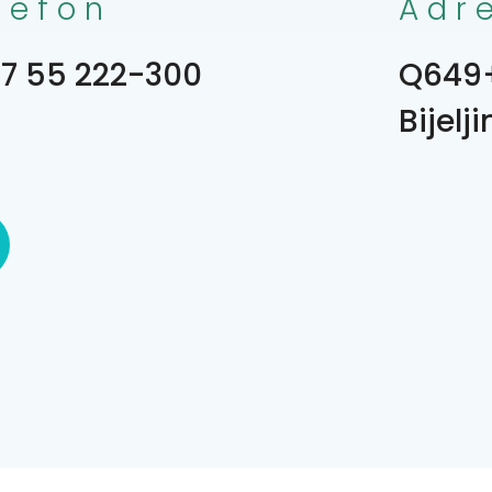
lefon
Adr
7 55 222-300
Q649+
Bijelj