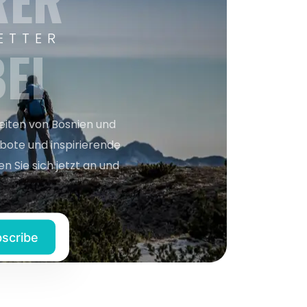
RER
ETTER
EI
keiten von Bosnien und
bote und inspirierende
n Sie sich jetzt an und