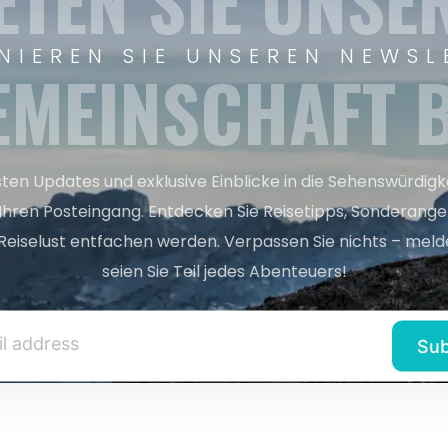
ETEN SIE UNSE
NIEREN SIE UNSEREN NEWSL
EMEINSCHAFT B
sten Updates und exklusive Einblicke in die Sehenswürdig
 Ihren Posteingang. Entdecken Sie Reisetipps, Sonderange
Reiselust entfachen werden. Verpassen Sie nichts – melde
seien Sie Teil jedes Abenteuers!