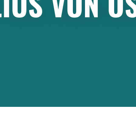
LIUS
VON
O