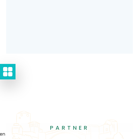
PARTNER
gen