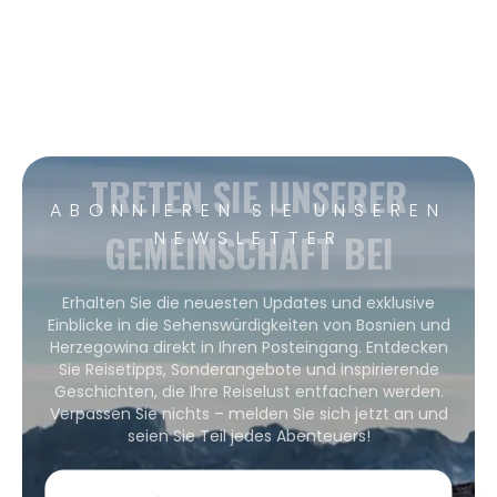
TRETEN SIE UNSERER
ABONNIEREN SIE UNSEREN
GEMEINSCHAFT BEI
NEWSLETTER
Erhalten Sie die neuesten Updates und exklusive
Einblicke in die Sehenswürdigkeiten von Bosnien und
Herzegowina direkt in Ihren Posteingang. Entdecken
Sie Reisetipps, Sonderangebote und inspirierende
Geschichten, die Ihre Reiselust entfachen werden.
Verpassen Sie nichts – melden Sie sich jetzt an und
seien Sie Teil jedes Abenteuers!