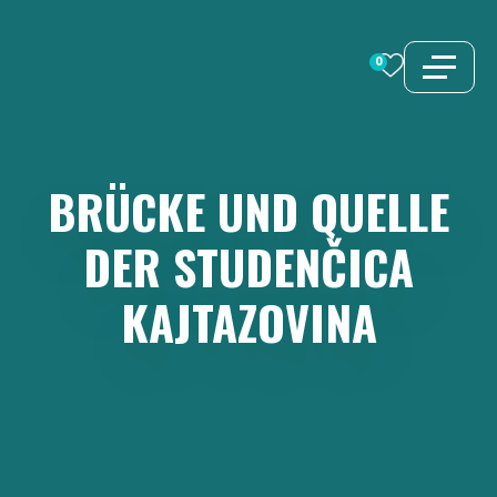
Zum
Inhalt
0
springen
BRÜCKE
UND
QUELLE
DER
STUDENČICA
KAJTAZOVINA