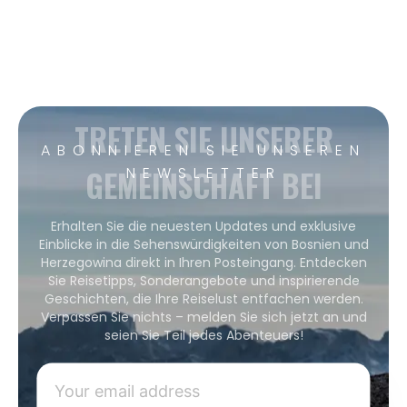
TRETEN SIE UNSERER
ABONNIEREN SIE UNSEREN
GEMEINSCHAFT BEI
NEWSLETTER
Erhalten Sie die neuesten Updates und exklusive
Einblicke in die Sehenswürdigkeiten von Bosnien und
Herzegowina direkt in Ihren Posteingang. Entdecken
Sie Reisetipps, Sonderangebote und inspirierende
Geschichten, die Ihre Reiselust entfachen werden.
Verpassen Sie nichts – melden Sie sich jetzt an und
seien Sie Teil jedes Abenteuers!