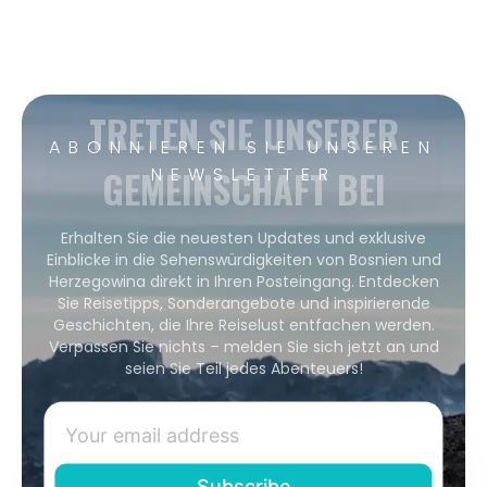
TRETEN SIE UNSERER
ABONNIEREN SIE UNSEREN
GEMEINSCHAFT BEI
NEWSLETTER
Erhalten Sie die neuesten Updates und exklusive
Einblicke in die Sehenswürdigkeiten von Bosnien und
Herzegowina direkt in Ihren Posteingang. Entdecken
Sie Reisetipps, Sonderangebote und inspirierende
Geschichten, die Ihre Reiselust entfachen werden.
Verpassen Sie nichts – melden Sie sich jetzt an und
seien Sie Teil jedes Abenteuers!