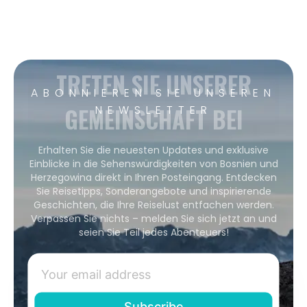
TRETEN SIE UNSERER
ABONNIEREN SIE UNSEREN
GEMEINSCHAFT BEI
NEWSLETTER
Erhalten Sie die neuesten Updates und exklusive
Einblicke in die Sehenswürdigkeiten von Bosnien und
Herzegowina direkt in Ihren Posteingang. Entdecken
Sie Reisetipps, Sonderangebote und inspirierende
Geschichten, die Ihre Reiselust entfachen werden.
Verpassen Sie nichts – melden Sie sich jetzt an und
seien Sie Teil jedes Abenteuers!