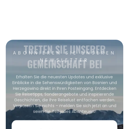
TRETEN SIE UNSERER
ABONNIEREN SIE UNSEREN
GEMEINSCHAFT BEI
NEWSLETTER
Erhalten Sie die neuesten Updates und exklusive
Einblicke in die Sehenswürdigkeiten von Bosnien und
Herzegowina direkt in Ihren Posteingang. Entdecken
Sie Reisetipps, Sonderangebote und inspirierende
Geschichten, die Ihre Reiselust entfachen werden.
Verpassen Sie nichts – melden Sie sich jetzt an und
seien Sie Teil jedes Abenteuers!