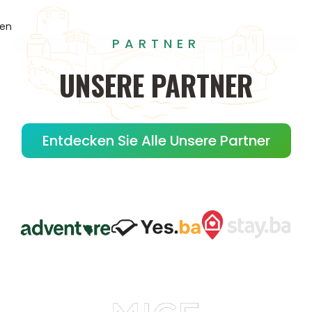
gen
PARTNER
UNSERE
PARTNER
Entdecken Sie Alle Unsere Partner