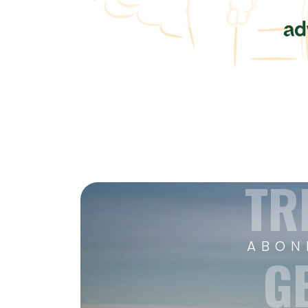
TR
ABON
G