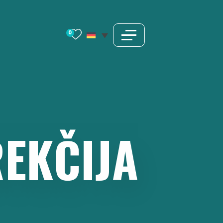
0
EKČIJA