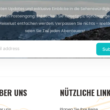
sten Updates und exklusive Einblicke in die Sehenswürdig
 Ihren Posteingang. Entdecken Sie Reisetipps, Sonderange
Reiselust entfachen werden. Verpassen Sie nichts – melde
seien Sie Teil jedes Abenteuers!
BER UNS
NÜTZLICHE LIN
er uns
Planen Sie Ihre Reise