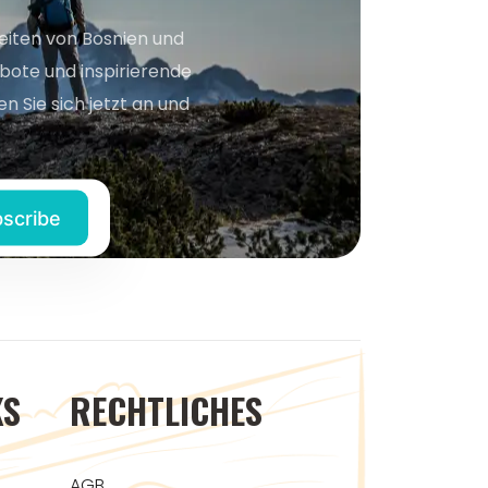
keiten von Bosnien und
bote und inspirierende
n Sie sich jetzt an und
KS
RECHTLICHES
AGB