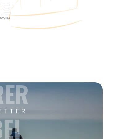
RER
ETTER
EI