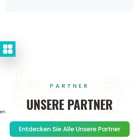
PARTNER
UNSERE
PARTNER
gen
Entdecken Sie Alle Unsere Partner