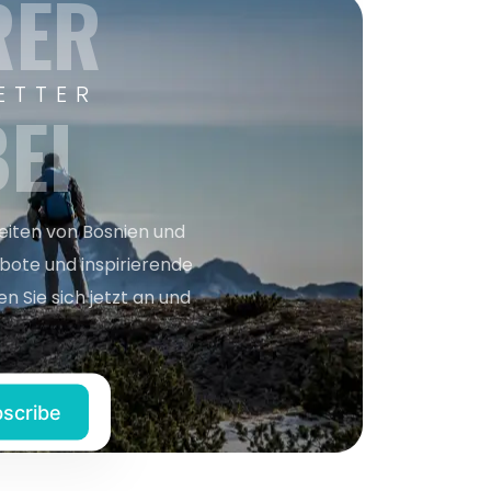
RER
ETTER
EI
keiten von Bosnien und
bote und inspirierende
n Sie sich jetzt an und