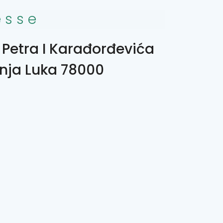
esse
 Petra I Karađorđevića
anja Luka 78000