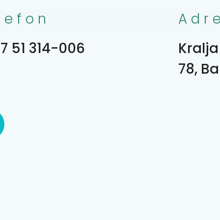
lefon
Adr
7 51 314-006
Kralja
78, B