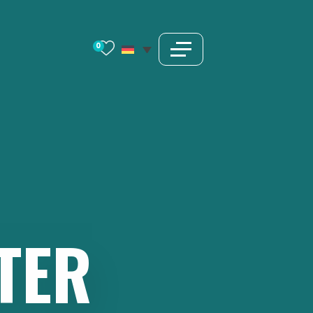
0
TER