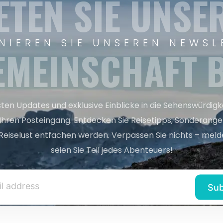
ETEN SIE UNSE
NIEREN SIE UNSEREN NEWSL
EMEINSCHAFT B
sten Updates und exklusive Einblicke in die Sehenswürdig
 Ihren Posteingang. Entdecken Sie Reisetipps, Sonderange
Reiselust entfachen werden. Verpassen Sie nichts – melde
seien Sie Teil jedes Abenteuers!