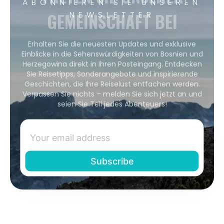
ABONNIEREN SIE UNSEREN
GEMEINSCHAFT BEI
NEWSLETTER
Erhalten Sie die neuesten Updates und exklusive
Einblicke in die Sehenswürdigkeiten von Bosnien und
Herzegowina direkt in Ihren Posteingang. Entdecken
Sie Reisetipps, Sonderangebote und inspirierende
Geschichten, die Ihre Reiselust entfachen werden.
Verpassen Sie nichts – melden Sie sich jetzt an und
seien Sie Teil jedes Abenteuers!