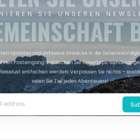
NIEREN SIE UNSEREN NEWSL
EMEINSCHAFT B
sten Updates und exklusive Einblicke in die Sehenswürdig
 Ihren Posteingang. Entdecken Sie Reisetipps, Sonderange
Reiselust entfachen werden. Verpassen Sie nichts – melde
seien Sie Teil jedes Abenteuers!