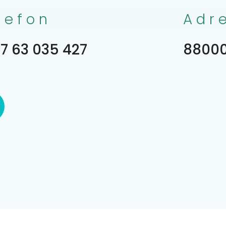
lefon
Adr
7 63 035 427
88000