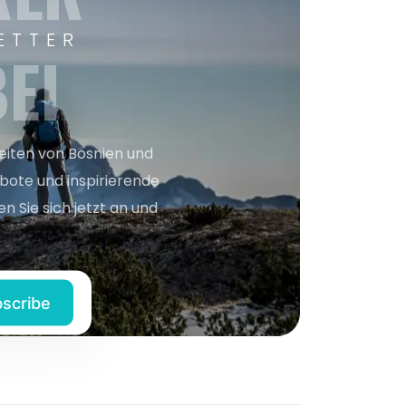
ETTER
EI
keiten von Bosnien und
bote und inspirierende
n Sie sich jetzt an und