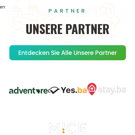
gen
PARTNER
UNSERE
PARTNER
Entdecken Sie Alle Unsere Partner