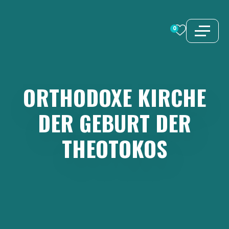
Zum
Inhalt
0
springen
ORTHODOXE
KIRCHE
DER
GEBURT
DER
THEOTOKOS