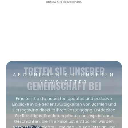
TRETEN SIE UNSERER
ABONNIEREN SIE UNSEREN
GEMEINSCHAFT BEI
NEWSLETTER
Erhalten Sie die neuesten Updates und exklusive
Einblicke in die Sehenswürdigkeiten von Bosnien und
Herzegowina direkt in Ihren Posteingang. Entdecken
Sie Reisetipps, Sonderangebote und inspirierende
Geschichten, die Ihre Reiselust entfachen werden.
Verpassen Sie nichts – melden Sie sich jetzt an und