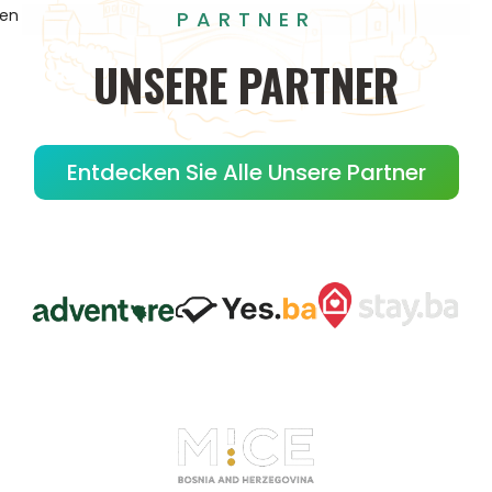
gen
PARTNER
UNSERE
PARTNER
Entdecken Sie Alle Unsere Partner