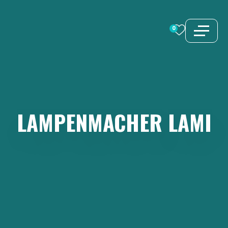
Zum
Inhalt
0
springen
LAMPENMACHER
LAMI