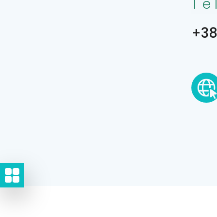
Te
+38