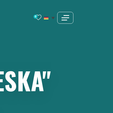
0
ESKA"