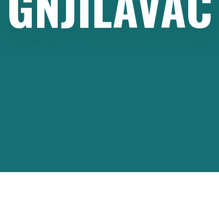
GNJILAVAC