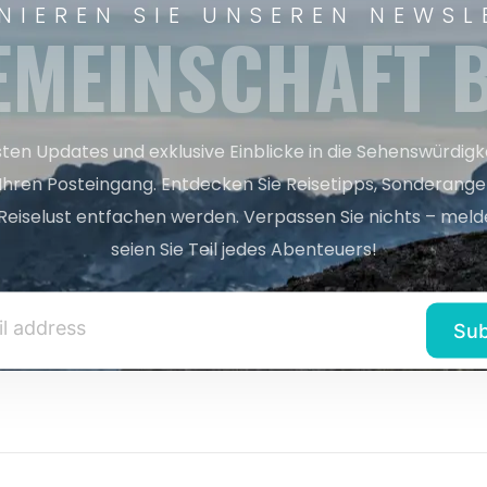
NIEREN SIE UNSEREN NEWSL
EMEINSCHAFT B
sten Updates und exklusive Einblicke in die Sehenswürdig
 Ihren Posteingang. Entdecken Sie Reisetipps, Sonderange
Reiselust entfachen werden. Verpassen Sie nichts – melde
seien Sie Teil jedes Abenteuers!