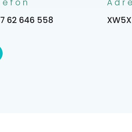
lefon
Adr
7 62 646 558
XW5X