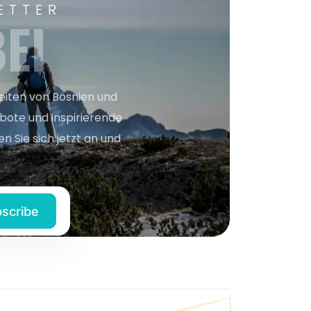
ETTER
EI
keiten von Bosnien und
bote und inspirierende
n Sie sich jetzt an und