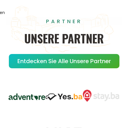
gen
PARTNER
UNSERE
PARTNER
Entdecken Sie Alle Unsere Partner