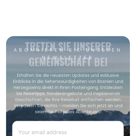
TRETEN SIE UNSERER
ABONNIEREN SIE UNSEREN
GEMEINSCHAFT BEI
NEWSLETTER
Erhalten Sie die neuesten Updates und exklusive
Einblicke in die Sehenswürdigkeiten von Bosnien und
Herzegowina direkt in Ihren Posteingang. Entdecken
Sie Reisetipps, Sonderangebote und inspirierende
Geschichten, die Ihre Reiselust entfachen werden.
Verpassen Sie nichts – melden Sie sich jetzt an und
seien Sie Teil jedes Abenteuers!