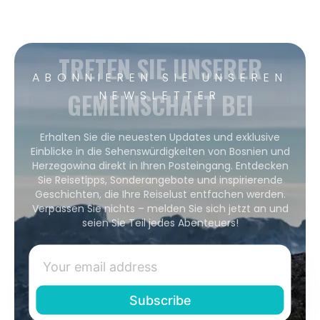
TRETEN SIE UNSERER
ABONNIEREN SIE UNSEREN
GEMEINSCHAFT BEI
NEWSLETTER
Erhalten Sie die neuesten Updates und exklusive
Einblicke in die Sehenswürdigkeiten von Bosnien und
Herzegowina direkt in Ihren Posteingang. Entdecken
Sie Reisetipps, Sonderangebote und inspirierende
Geschichten, die Ihre Reiselust entfachen werden.
Verpassen Sie nichts – melden Sie sich jetzt an und
seien Sie Teil jedes Abenteuers!