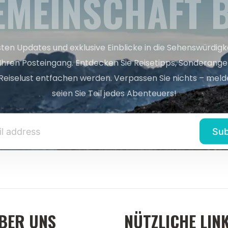
EMEINSCHAFT B
sten Updates und exklusive Einblicke in die Sehenswürdig
 Ihren Posteingang. Entdecken Sie Reisetipps, Sonderange
Reiselust entfachen werden. Verpassen Sie nichts – melde
seien Sie Teil jedes Abenteuers!
BER UNS
NÜTZLICHE LIN