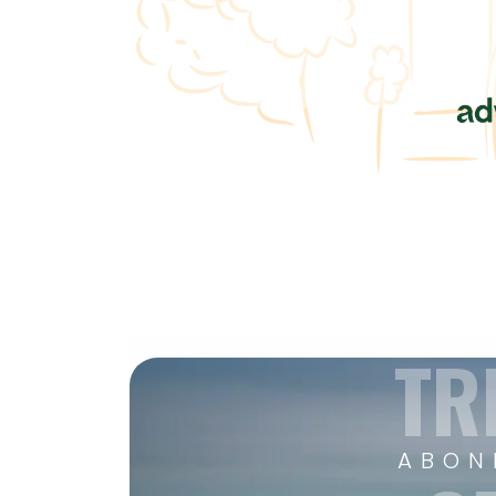
TR
ABON