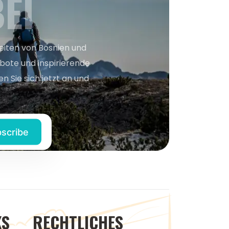
EI
keiten von Bosnien und
bote und inspirierende
n Sie sich jetzt an und
KS
RECHTLICHES