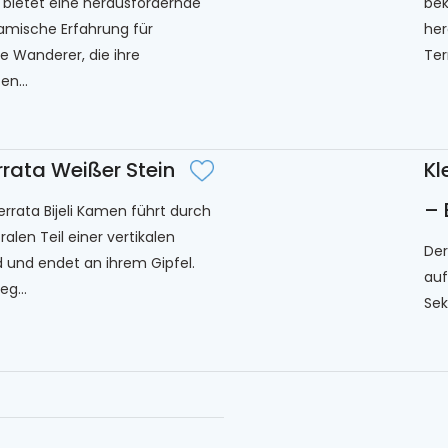
A, bietet eine herausfordernde
bek
amische Erfahrung für
her
e Wanderer, die ihre
Ter
en...
rrata Weißer Stein
Kl
– 
Ferrata Bijeli Kamen führt durch
alen Teil einer vertikalen
Der
 und endet an ihrem Gipfel.
auf
g...
Sek