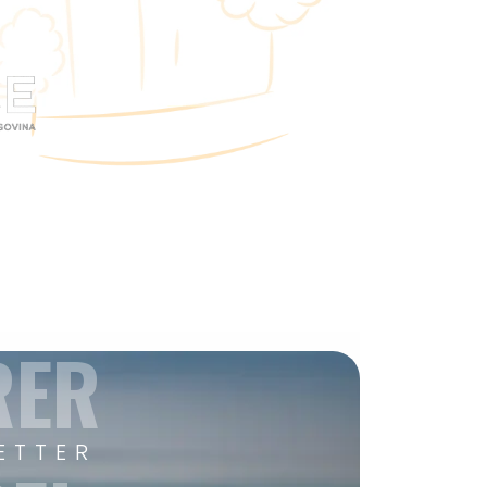
RER
ETTER