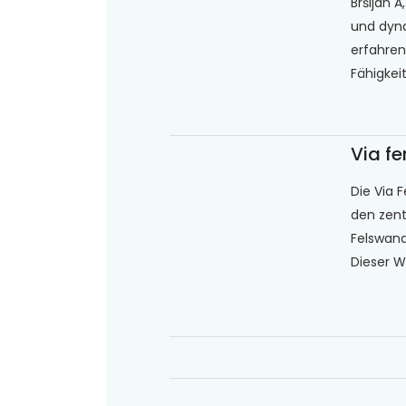
Bršljan 
und dyn
erfahren
Fähigkeit
Via fe
Die Via 
den zentr
Felswand
Dieser We