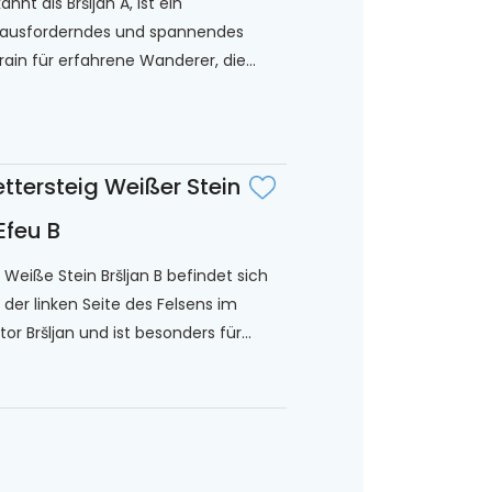
annt als Bršljan A, ist ein
ausforderndes und spannendes
rain für erfahrene Wanderer, die...
ettersteig Weißer Stein
Efeu B
 Weiße Stein Bršljan B befindet sich
 der linken Seite des Felsens im
tor Bršljan und ist besonders für...