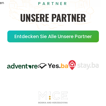
PARTNER
gen
UNSERE
PARTNER
Entdecken Sie Alle Unsere Partner