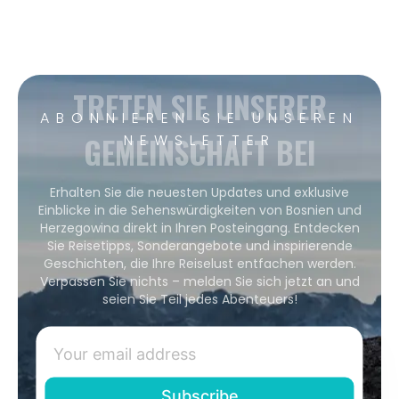
TRETEN SIE UNSERER
ABONNIEREN SIE UNSEREN
GEMEINSCHAFT BEI
NEWSLETTER
Erhalten Sie die neuesten Updates und exklusive
Einblicke in die Sehenswürdigkeiten von Bosnien und
Herzegowina direkt in Ihren Posteingang. Entdecken
Sie Reisetipps, Sonderangebote und inspirierende
Geschichten, die Ihre Reiselust entfachen werden.
Verpassen Sie nichts – melden Sie sich jetzt an und
seien Sie Teil jedes Abenteuers!