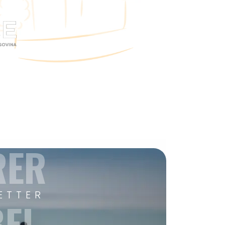
RER
ETTER
EI