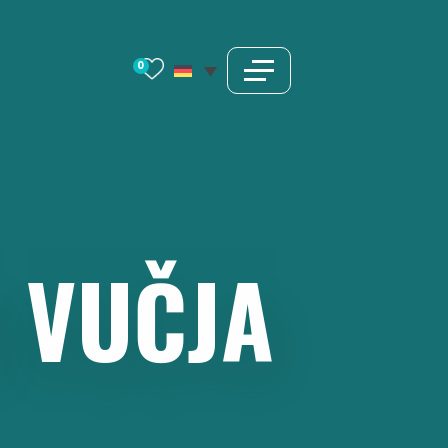
0
M
VUČJA