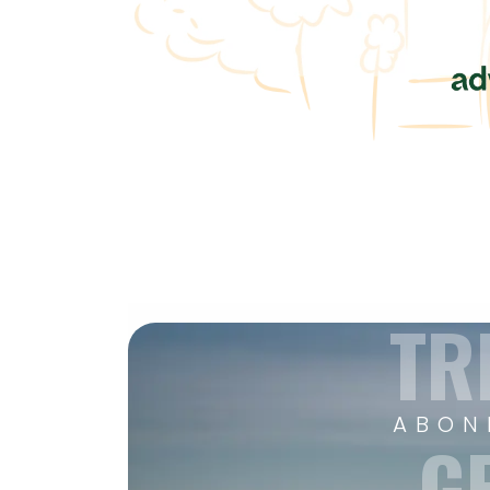
TR
ABON
G