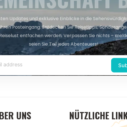
sten Updates und exklusive Einblicke in die Sehenswürdig
 Ihren Posteingang. Entdecken Sie Reisetipps, Sonderange
Reiselust entfachen werden. Verpassen Sie nichts – melde
seien Sie Teil jedes Abenteuers!
BER UNS
NÜTZLICHE LIN