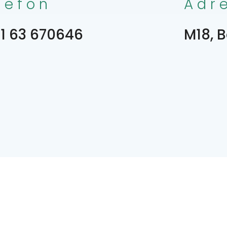
lefon
Adr
1 63 670646
M18, B