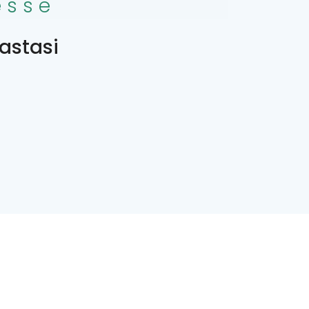
esse
astasi