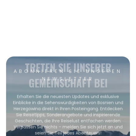
TRETEN SIE UNSERER
ABONNIEREN SIE UNSEREN
GEMEINSCHAFT BEI
NEWSLETTER
Erhalten Sie die neuesten Updates und exklusive
Einblicke in die Sehenswürdigkeiten von Bosnien und
Herzegowina direkt in Ihren Posteingang. Entdecken
Sie Reisetipps, Sonderangebote und inspirierende
Geschichten, die Ihre Reiselust entfachen werden.
Verpassen Sie nichts – melden Sie sich jetzt an und
seien Sie Teil jedes Abenteuers!