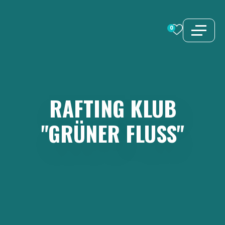
Zum
Inhalt
0
springen
RAFTING
KLUB
"GRÜNER
FLUSS"