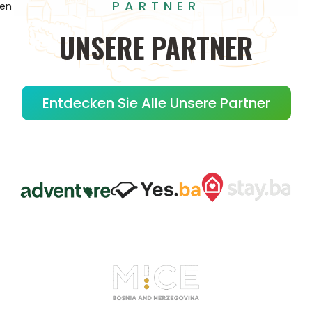
PARTNER
gen
UNSERE
PARTNER
Entdecken Sie Alle Unsere Partner