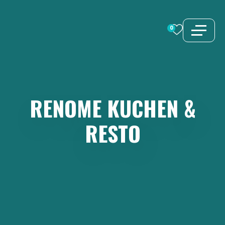
Zum
Inhalt
0
springen
RENOME
KUCHEN
&
RESTO