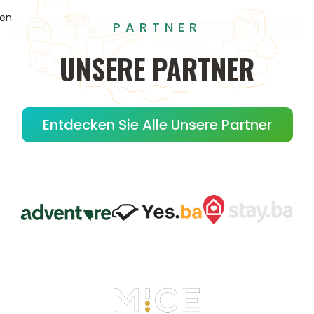
gen
PARTNER
UNSERE
PARTNER
Entdecken Sie Alle Unsere Partner