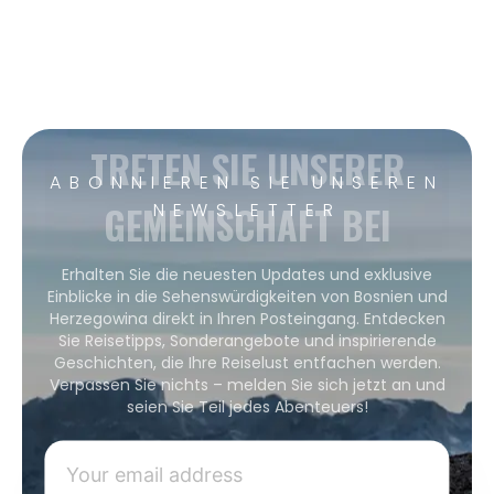
TRETEN SIE UNSERER
ABONNIEREN SIE UNSEREN
GEMEINSCHAFT BEI
NEWSLETTER
Erhalten Sie die neuesten Updates und exklusive
Einblicke in die Sehenswürdigkeiten von Bosnien und
Herzegowina direkt in Ihren Posteingang. Entdecken
Sie Reisetipps, Sonderangebote und inspirierende
Geschichten, die Ihre Reiselust entfachen werden.
Verpassen Sie nichts – melden Sie sich jetzt an und
seien Sie Teil jedes Abenteuers!