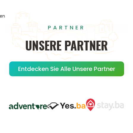
gen
PARTNER
UNSERE
PARTNER
Entdecken Sie Alle Unsere Partner