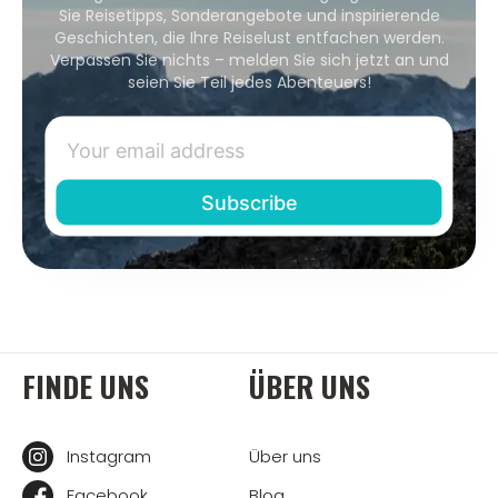
Sie Reisetipps, Sonderangebote und inspirierende
Geschichten, die Ihre Reiselust entfachen werden.
Verpassen Sie nichts – melden Sie sich jetzt an und
seien Sie Teil jedes Abenteuers!
FINDE UNS
ÜBER UNS
Instagram
Über uns
Facebook
Blog