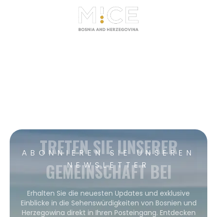
TRETEN SIE UNSERER
ABONNIEREN SIE UNSEREN
GEMEINSCHAFT BEI
NEWSLETTER
Erhalten Sie die neuesten Updates und exklusive
Einblicke in die Sehenswürdigkeiten von Bosnien und
Herzegowina direkt in Ihren Posteingang. Entdecken