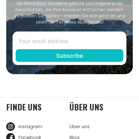
Sie Reisetipps, Sonderangebote und inspirierende
Geschichten, die Ihre Reiselust entfachen werden.
Verpassen Sie nichts – melden Sie sich jetzt an und
seien Sie Teil jedes Abenteuers!
FINDE UNS
ÜBER UNS
Instagram
Über uns
Facebook
Blog