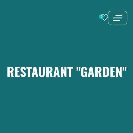
Zum
Inhalt
0
springen
RESTAURANT
"GARDEN"