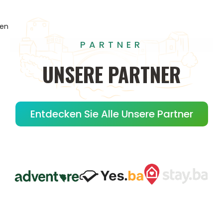
gen
PARTNER
UNSERE
PARTNER
Entdecken Sie Alle Unsere Partner