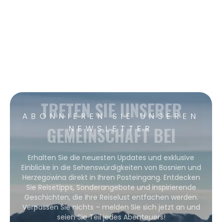
TRETEN SIE UNSERER
ABONNIEREN SIE UNSEREN
GEMEINSCHAFT BEI
NEWSLETTER
Erhalten Sie die neuesten Updates und exklusive
Einblicke in die Sehenswürdigkeiten von Bosnien und
Herzegowina direkt in Ihren Posteingang. Entdecken
Sie Reisetipps, Sonderangebote und inspirierende
Geschichten, die Ihre Reiselust entfachen werden.
Verpassen Sie nichts – melden Sie sich jetzt an und
seien Sie Teil jedes Abenteuers!