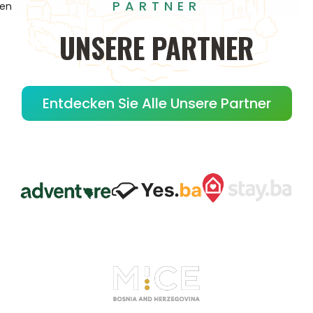
PARTNER
gen
UNSERE
PARTNER
Entdecken Sie Alle Unsere Partner