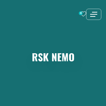
Zum
Inhalt
0
springen
RSK
NEMO