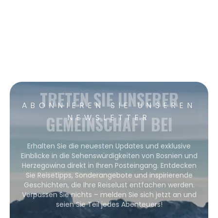
TRETEN SIE UNSERER
ABONNIEREN SIE UNSEREN
GEMEINSCHAFT BEI
NEWSLETTER
Erhalten Sie die neuesten Updates und exklusive
Einblicke in die Sehenswürdigkeiten von Bosnien und
Herzegowina direkt in Ihren Posteingang. Entdecken
Sie Reisetipps, Sonderangebote und inspirierende
Geschichten, die Ihre Reiselust entfachen werden.
Verpassen Sie nichts – melden Sie sich jetzt an und
seien Sie Teil jedes Abenteuers!