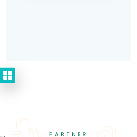
PARTNER
gen